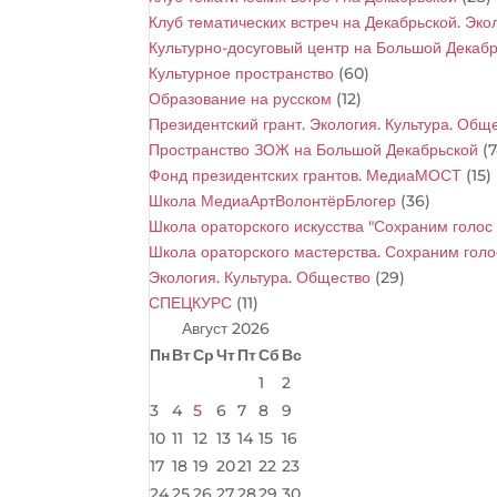
Клуб тематических встреч на Декабрьской. Эк
Культурно-досуговый центр на Большой Декаб
Культурное пространство
(60)
Образование на русском
(12)
Президентский грант. Экология. Культура. Общ
Пространство ЗОЖ на Большой Декабрьской
(7
Фонд президентских грантов. МедиаМОСТ
(15)
Школа МедиаАртВолонтёрБлогер
(36)
Школа ораторского искусства "Сохраним голо
Школа ораторского мастерства. Сохраним гол
Экология. Культура. Общество
(29)
СПЕЦКУРС
(11)
Август 2026
Пн
Вт
Ср
Чт
Пт
Сб
Вс
1
2
3
4
5
6
7
8
9
10
11
12
13
14
15
16
17
18
19
20
21
22
23
24
25
26
27
28
29
30