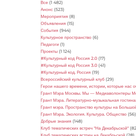
Все
(1 482)
Анонс
(523)
Мероприятия
(8)
Объявления
(15)
События
(944)
Культурное пространство
(6)
Педагоги
(1)
Проекты
(1 124)
#Культурный код Россия 2.0
(17)
#Культурный код Россия 3.0
(41)
#Культурный код. Россия
(19)
Всероссийский культурный клуб
(29)
Герои нашего времени, истории, которые нас 
Грант Мэра Москвы. Мы — Медиаволонтеры М
Грант Мэра. Литературно-музыкальная гостина
Грант мэра. Пространство культуры на Большо
Грант Мэра. Экология. Культура. Общество
(56
Добрые знания
(148)
Клуб тематических встреч "На Декабрьской"
(82
Клуб тематических встреч на Декабрьской
(28)