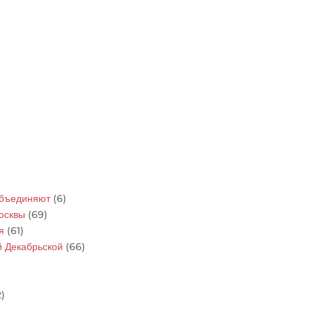
объединяют
(6)
осквы
(69)
я
(61)
й Декабрьской
(66)
)
)