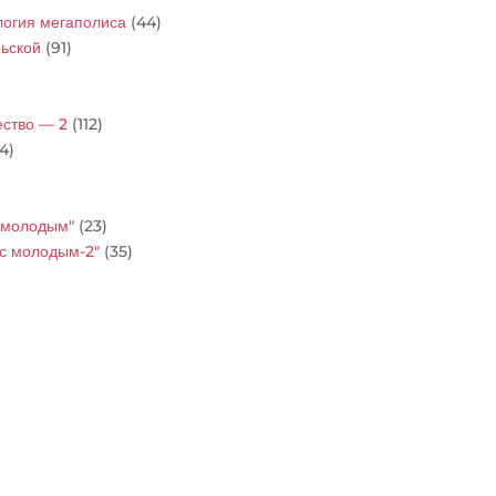
ология мегаполиса
(44)
рьской
(91)
ество — 2
(112)
4)
с молодым"
(23)
ос молодым-2"
(35)