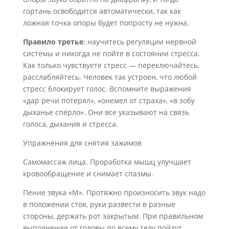
гортань освободится автоматически, так как
ложная точка опоры будет попросту не нужна.
Правило третье
: научитесь регуляции нервной
системы и никогда не пойте в состоянии стресса.
Как только чувствуете стресс — переключайтесь,
расслабляйтесь. Человек так устроен, что любой
стресс блокирует голос. Вспомните выражения
«дар речи потерял», «онемел от страха», «в зобу
дыханье спёрло». Они все указывают на связь
голоса, дыхания и стресса.
Упражнения для снятия зажимов
Самомассаж лица. Проработка мышц улучшает
кровообращение и снимает спазмы.
Пение звука «М». Протяжно произносить звук надо
в положении стоя, руки развести в разные
стороны, держать рот закрытым. При правильном
выполнении от головы по всему телу пойдут