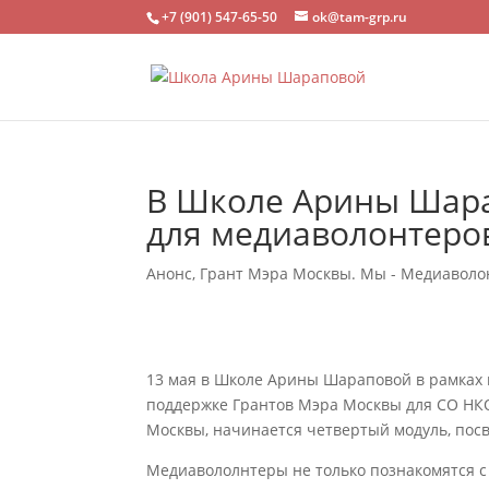
+7 (901) 547-65-50
ok@tam-grp.ru
В Школе Арины Шарап
для медиаволонтеро
Анонс
,
Грант Мэра Москвы. Мы - Медиавол
13 мая в Школе Арины Шараповой в рамках
поддержке Грантов Мэра Москвы для СО НК
Москвы, начинается четвертый модуль, пос
Медиавололнтеры не только познакомятся с 