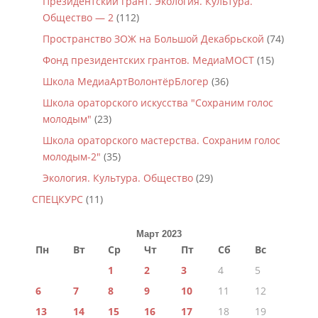
Президентский грант. Экология. Культура.
Общество — 2
(112)
Пространство ЗОЖ на Большой Декабрьской
(74)
Фонд президентских грантов. МедиаМОСТ
(15)
Школа МедиаАртВолонтёрБлогер
(36)
Школа ораторского искусства "Сохраним голос
молодым"
(23)
Школа ораторского мастерства. Сохраним голос
молодым-2"
(35)
Экология. Культура. Общество
(29)
СПЕЦКУРС
(11)
Март 2023
Пн
Вт
Ср
Чт
Пт
Сб
Вс
1
2
3
4
5
6
7
8
9
10
11
12
13
14
15
16
17
18
19