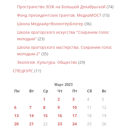
Пространство ЗОЖ на Большой Декабрьской
(74)
Фонд президентских грантов. МедиаМОСТ
(15)
Школа МедиаАртВолонтёрБлогер
(36)
Школа ораторского искусства "Сохраним голос
молодым"
(23)
Школа ораторского мастерства. Сохраним голос
молодым-2"
(35)
Экология. Культура. Общество
(29)
СПЕЦКУРС
(11)
Март 2023
Пн
Вт
Ср
Чт
Пт
Сб
Вс
1
2
3
4
5
6
7
8
9
10
11
12
13
14
15
16
17
18
19
20
21
22
23
24
25
26