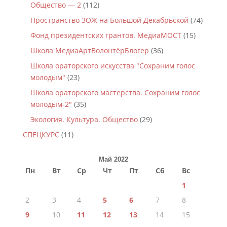
Общество — 2
(112)
Пространство ЗОЖ на Большой Декабрьской
(74)
Фонд президентских грантов. МедиаМОСТ
(15)
Школа МедиаАртВолонтёрБлогер
(36)
Школа ораторского искусства "Сохраним голос
молодым"
(23)
Школа ораторского мастерства. Сохраним голос
молодым-2"
(35)
Экология. Культура. Общество
(29)
СПЕЦКУРС
(11)
Май 2022
Пн
Вт
Ср
Чт
Пт
Сб
Вс
1
2
3
4
5
6
7
8
9
10
11
12
13
14
15