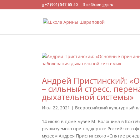
+7 (901) 547-65-50
ok@tam-grp.ru
Андрей Пристинский: «
– сильный стресс, пере
дыхательной системы»
Июл 22, 2021
|
Всероссийский культурный к
14 июля в Доме-музее М. Волошина в Коктеб
реализуемого при поддержке Российского ф
музеем Андрея Пристинского «Снятие речев