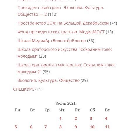
Президентский грант. Экология. Культура.
Общество — 2
(112)
Пространство ЗОЖ на Большой Декабрьской
(74)
Фонд президентских грантов. МедиаМОСТ
(15)
Школа МедиаАртВолонтёрБлогер
(36)
Школа ораторского искусства "Сохраним голос
молодым"
(23)
Школа ораторского мастерства. Сохраним голос
молодым-2"
(35)
Экология. Культура. Общество
(29)
СПЕЦКУРС
(11)
Июль 2021
Пн
Вт
Ср
Чт
Пт
Сб
Вс
1
2
3
4
5
6
7
8
9
10
11