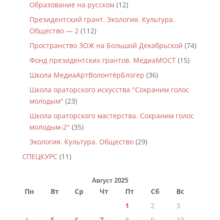
Образование на русском
(12)
Президентский грант. Экология. Культура.
Общество — 2
(112)
Пространство ЗОЖ на Большой Декабрьской
(74)
Фонд президентских грантов. МедиаМОСТ
(15)
Школа МедиаАртВолонтёрБлогер
(36)
Школа ораторского искусства "Сохраним голос
молодым"
(23)
Школа ораторского мастерства. Сохраним голос
молодым-2"
(35)
Экология. Культура. Общество
(29)
СПЕЦКУРС
(11)
Август 2025
Пн
Вт
Ср
Чт
Пт
Сб
Вс
1
2
3
4
5
6
7
8
9
10