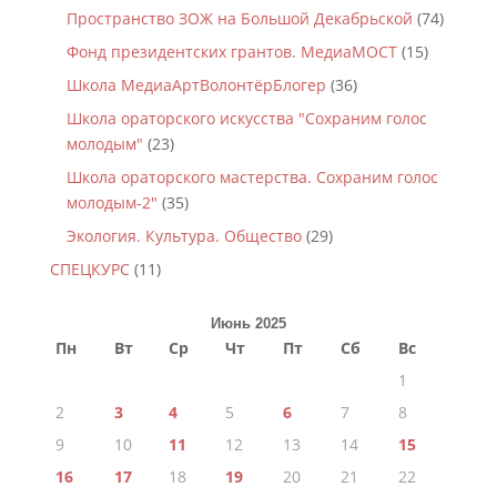
Пространство ЗОЖ на Большой Декабрьской
(74)
Фонд президентских грантов. МедиаМОСТ
(15)
Школа МедиаАртВолонтёрБлогер
(36)
Школа ораторского искусства "Сохраним голос
молодым"
(23)
Школа ораторского мастерства. Сохраним голос
молодым-2"
(35)
Экология. Культура. Общество
(29)
СПЕЦКУРС
(11)
Июнь 2025
Пн
Вт
Ср
Чт
Пт
Сб
Вс
1
2
3
4
5
6
7
8
9
10
11
12
13
14
15
16
17
18
19
20
21
22