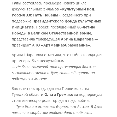
Тулы
состоялась премьера нового цикла
документальных фильмов
«Культурный код.
Россия 3.0: Путь Победы»
, созданного при
поддержке
Президентского фонда культурных
инициатив
. Проект, посвященный
80-летию
Победы в Великой Отечественной войне
,
представила телеведущая
Арина Шарапова
—
президент АНО
«Артмедиаобразование»
.
Арина Шарапова отметила, что выбор города для
премьеры был неслучайным:
— Не было сомнений, что презентация должна
состояться именно в Туле, ставшей щитом на
подступах к Москве.
Заместитель председателя Правительства
Тульской области
Ольга Гремякова
подчеркнула
стратегическую роль города в годы войны:
— Тула была и остается форпостом России. В День
памяти и скорби мы отдаем дань стойкости