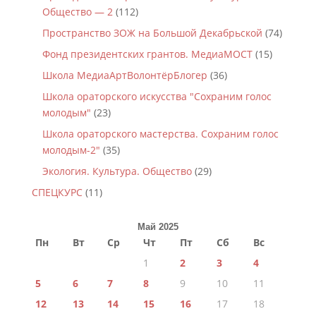
Общество — 2
(112)
Пространство ЗОЖ на Большой Декабрьской
(74)
Фонд президентских грантов. МедиаМОСТ
(15)
Школа МедиаАртВолонтёрБлогер
(36)
Школа ораторского искусства "Сохраним голос
молодым"
(23)
Школа ораторского мастерства. Сохраним голос
молодым-2"
(35)
Экология. Культура. Общество
(29)
СПЕЦКУРС
(11)
Май 2025
Пн
Вт
Ср
Чт
Пт
Сб
Вс
1
2
3
4
5
6
7
8
9
10
11
12
13
14
15
16
17
18