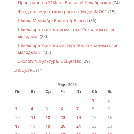
Пространство ЗОЖ на Большой Декабрьской
(74)
Фонд президентских грантов. МедиаМОСТ
(15)
Школа МедиаАртВолонтёрБлогер
(36)
Школа ораторского искусства "Сохраним голос
молодым"
(23)
Школа ораторского мастерства. Сохраним голос
молодым-2"
(35)
Экология. Культура. Общество
(29)
СПЕЦКУРС
(11)
Март 2025
Пн
Вт
Ср
Чт
Пт
Сб
Вс
1
2
3
4
5
6
7
8
9
10
11
12
13
14
15
16
17
18
19
20
21
22
23