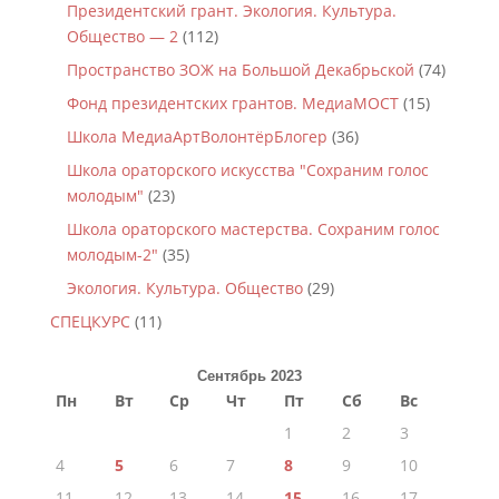
Президентский грант. Экология. Культура.
Общество — 2
(112)
Пространство ЗОЖ на Большой Декабрьской
(74)
Фонд президентских грантов. МедиаМОСТ
(15)
Школа МедиаАртВолонтёрБлогер
(36)
Школа ораторского искусства "Сохраним голос
молодым"
(23)
Школа ораторского мастерства. Сохраним голос
молодым-2"
(35)
Экология. Культура. Общество
(29)
СПЕЦКУРС
(11)
Сентябрь 2023
Пн
Вт
Ср
Чт
Пт
Сб
Вс
1
2
3
4
5
6
7
8
9
10
11
12
13
14
15
16
17