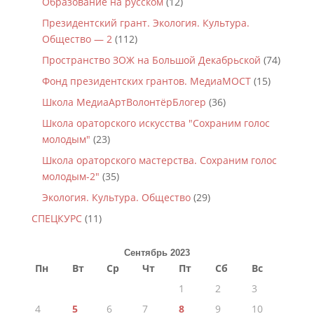
Образование на русском
(12)
Президентский грант. Экология. Культура.
Общество — 2
(112)
Пространство ЗОЖ на Большой Декабрьской
(74)
Фонд президентских грантов. МедиаМОСТ
(15)
Школа МедиаАртВолонтёрБлогер
(36)
Школа ораторского искусства "Сохраним голос
молодым"
(23)
Школа ораторского мастерства. Сохраним голос
молодым-2"
(35)
Экология. Культура. Общество
(29)
СПЕЦКУРС
(11)
Сентябрь 2023
Пн
Вт
Ср
Чт
Пт
Сб
Вс
1
2
3
4
5
6
7
8
9
10