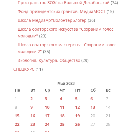
Пространство ЗОЖ на Большой Декабрьской
(74)
Фонд президентских грантов. МедиаМОСТ
(15)
Школа МедиаАртВолонтёрБлогер
(36)
Школа ораторского искусства "Сохраним голос
молодым"
(23)
Школа ораторского мастерства. Сохраним голос
молодым-2"
(35)
Экология. Культура. Общество
(29)
СПЕЦКУРС
(11)
Май 2023
Пн
Вт
Ср
Чт
Пт
Сб
Вс
1
2
3
4
5
6
7
8
9
10
11
12
13
14
15
16
17
18
19
20
21
22
23
24
25
26
27
28