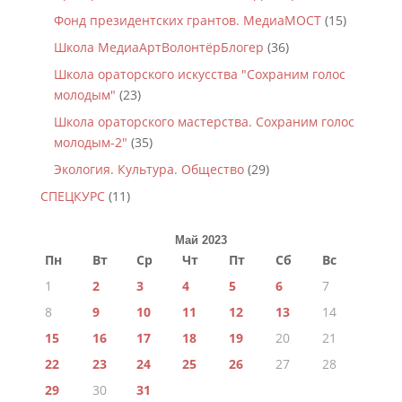
Фонд президентских грантов. МедиаМОСТ
(15)
Школа МедиаАртВолонтёрБлогер
(36)
Школа ораторского искусства "Сохраним голос
молодым"
(23)
Школа ораторского мастерства. Сохраним голос
молодым-2"
(35)
Экология. Культура. Общество
(29)
СПЕЦКУРС
(11)
Май 2023
Пн
Вт
Ср
Чт
Пт
Сб
Вс
1
2
3
4
5
6
7
8
9
10
11
12
13
14
15
16
17
18
19
20
21
22
23
24
25
26
27
28
29
30
31