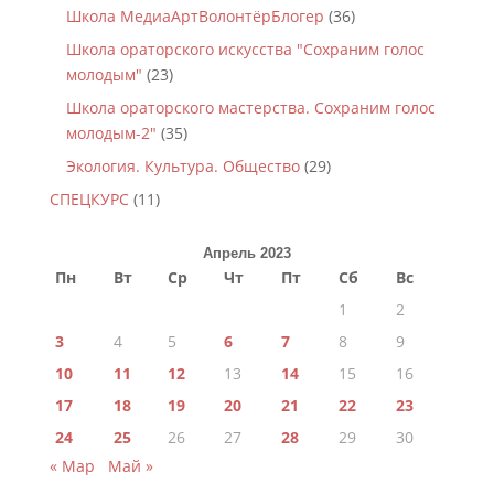
Школа МедиаАртВолонтёрБлогер
(36)
Школа ораторского искусства "Сохраним голос
молодым"
(23)
Школа ораторского мастерства. Сохраним голос
молодым-2"
(35)
Экология. Культура. Общество
(29)
СПЕЦКУРС
(11)
Апрель 2023
Пн
Вт
Ср
Чт
Пт
Сб
Вс
1
2
3
4
5
6
7
8
9
10
11
12
13
14
15
16
17
18
19
20
21
22
23
24
25
26
27
28
29
30
« Мар
Май »