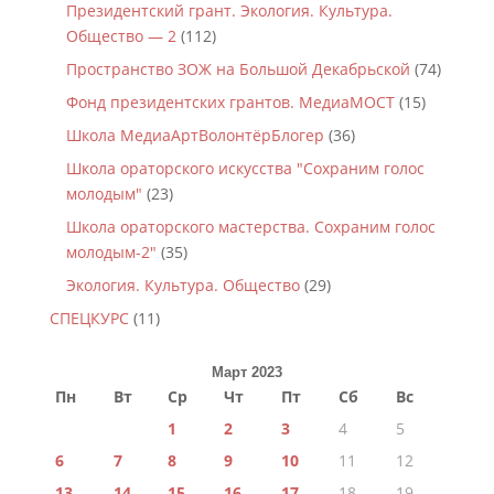
Президентский грант. Экология. Культура.
Общество — 2
(112)
Пространство ЗОЖ на Большой Декабрьской
(74)
Фонд президентских грантов. МедиаМОСТ
(15)
Школа МедиаАртВолонтёрБлогер
(36)
Школа ораторского искусства "Сохраним голос
молодым"
(23)
Школа ораторского мастерства. Сохраним голос
молодым-2"
(35)
Экология. Культура. Общество
(29)
СПЕЦКУРС
(11)
Март 2023
Пн
Вт
Ср
Чт
Пт
Сб
Вс
1
2
3
4
5
6
7
8
9
10
11
12
13
14
15
16
17
18
19