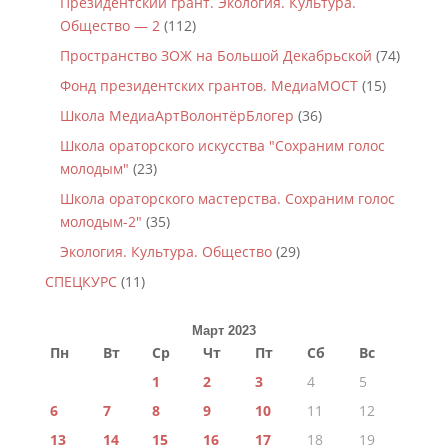
Президентский грант. Экология. Культура.
Общество — 2
(112)
Пространство ЗОЖ на Большой Декабрьской
(74)
Фонд президентских грантов. МедиаМОСТ
(15)
Школа МедиаАртВолонтёрБлогер
(36)
Школа ораторского искусства "Сохраним голос
молодым"
(23)
Школа ораторского мастерства. Сохраним голос
молодым-2"
(35)
Экология. Культура. Общество
(29)
СПЕЦКУРС
(11)
Март 2023
Пн
Вт
Ср
Чт
Пт
Сб
Вс
1
2
3
4
5
6
7
8
9
10
11
12
13
14
15
16
17
18
19