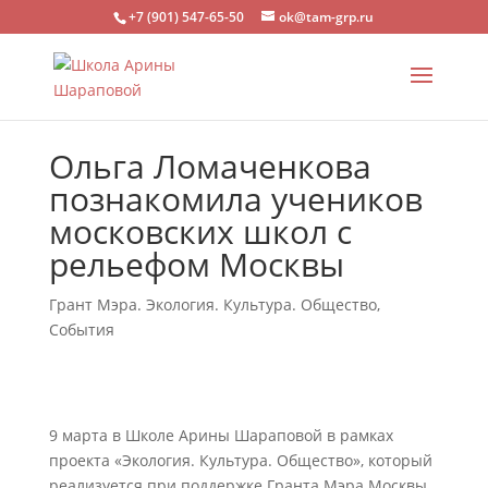
+7 (901) 547-65-50
ok@tam-grp.ru
Ольга Ломаченкова
познакомила учеников
московских школ с
рельефом Москвы
Грант Мэра. Экология. Культура. Общество
,
События
9 марта в Школе Арины Шараповой в рамках
проекта «Экология. Культура. Общество», который
реализуется при поддержке Гранта Мэра Москвы,