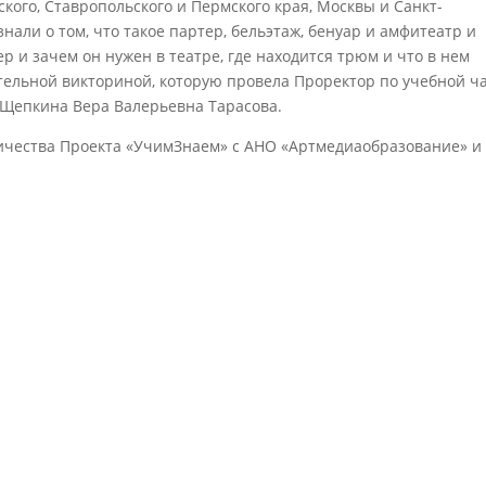
ского, Ставропольского и Пермского края, Москвы и Санкт-
нали о том, что такое партер, бельэтаж, бенуар и амфитеатр и
ер и зачем он нужен в театре, где находится трюм и что в нем
тельной викториной, которую провела Проректор по учебной ч
 Щепкина Вера Валерьевна Тарасова.
ичества Проекта «УчимЗнаем» с АНО «Артмедиаобразование» и