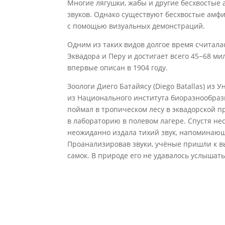
Многие лягушки, жабы и другие бесхвостые
звуков. Однако существуют бесхвостые амфи
с помощью визуальных демонстраций.
Одним из таких видов долгое время считалась
Эквадора и Перу и достигает всего 45−68 мил
впервые описан в 1904 году.
Зоологи Диего Батайясу (Diego Batallas) из 
из Национального института биоразнообразия
поймал в тропическом лесу в эквадорской п
в лабораторию в полевом лагере. Спустя не
неожиданно издала тихий звук, напоминающи
Проанализировав звуки, учёные пришли к в
самок. В природе его не удавалось услышать