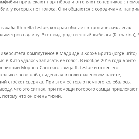
 амфибии привлекают партнёров и отгоняют соперников с пом
бии, у которых нет голоса. Они общаются с сородичами, напри
 жаба Rhinella festae, которая обитает в тропических лесах
лиметров в длину. Этот вид, родственный жабе ага (R. marina),
Университета Комплутенсе в Мадриде и Хорхе Брито (Jorge Brito)
 в Кито удалось записать её голос. В ноябре 2016 года Брито
ровинции Морона-Сантьяго самца R. festae и отнёс его
сколько часов жаба, сидевшая в полиэтиленовом пакете,
й стрёкот сверчка. При этом её горло немного колебалось.
ыводу, что это сигнал, при помощи которого самцы привлекают
, потому что он очень тихий.