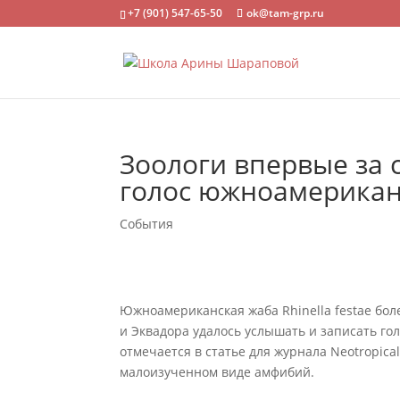
+7 (901) 547-65-50
ok@tam-grp.ru
Зоологи впервые за 
голос южноамерика
События
Южноамериканская жаба Rhinella festae бол
и Эквадора удалось услышать и записать гол
отмечается в статье для журнала Neotropical
малоизученном виде амфибий.