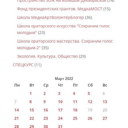
Пространство ЗОЖ на Большой Декабрьской
(74)
Фонд президентских грантов. МедиаМОСТ
(15)
Школа МедиаАртВолонтёрБлогер
(36)
Школа ораторского искусства "Сохраним голос
молодым"
(23)
Школа ораторского мастерства. Сохраним голос
молодым-2"
(35)
Экология. Культура. Общество
(29)
СПЕЦКУРС
(11)
Март 2022
Пн
Вт
Ср
Чт
Пт
Сб
Вс
1
2
3
4
5
6
7
8
9
10
11
12
13
14
15
16
17
18
19
20
21
22
23
24
25
26
27
28
29
30
31