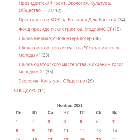
Президентский грант. Экология. Культура.
Общество — 2
(112)
Пространство ЗОЖ на Большой Декабрьской
(74)
Фонд президентских грантов. МедиаМОСТ
(15)
Школа МедиаАртВолонтёрБлогер
(36)
Школа ораторского искусства "Сохраним голос
молодым"
(23)
Школа ораторского мастерства. Сохраним голос
молодым-2"
(35)
Экология. Культура. Общество
(29)
СПЕЦКУРС
(11)
Ноябрь 2021
Пн
Вт
Ср
Чт
Пт
Сб
Вс
1
2
3
4
5
6
7
8
9
10
11
12
13
14
15
16
17
18
19
20
21