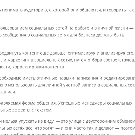
понимать аудиторию, с которой они общаются, и говорить так,
.
ользованием социальных сетей на работе и в личной жизни — 
то сообщения в социальных сетях для бизнеса должны быть
одвинуть контент еще дальше, оптимизируя и анализируя его.
 ли маркетинг в социальных сетях, путем отбора соответствую
мости, корректировки контента.
обходимо иметь отличные навыки написания и редактировани
но использовать для личной учетной записи в социальных сет
 записи.
правляемая форма общения. Успешные менеджеры социальных
льные эффекты с текстом.
й нельзя упускать из виду, — это улица с двусторонним обмено
ьных сетях все, что хотят — и они часто так и делают — поэто
дям требует определенного терпения и дисциплины.