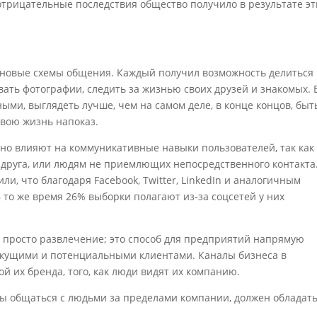
отрицательные последствия общество получило в результате эт
 новые схемы общения. Каждый получил возможность делиться
ать фотографии, следить за жизнью своих друзей и знакомых. 
ыми, выглядеть лучше, чем на самом деле, в конце концов, быт
свою жизнь напоказ.
ьно влияют на коммуникативные навыки пользователей, так как
 друга, или людям не приемлющих непосредственного контакта
и, что благодаря Facebook, Twitter, LinkedIn и аналогичным
 то же время 26% выборки полагают из-за соцсетей у них
м просто развлечение; это способ для предприятий напрямую
екущими и потенциальными клиентами. Каналы бизнеса в
й их бренда, того, как люди видят их компанию.
тобы общаться с людьми за пределами компании, должен обладат