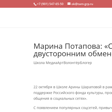
+7 (901) 547-65-50
ok@tam-grp.ru
Марина Потапова: «С
двусторонним обме
Школа МедиаАртВолонтёрБлогер
22 октября в Школе Арины Шараповой в рам
поддержке Российского фонда культуры, п
общения в социальных сетях».
С появлением популярных соцсетей, привы