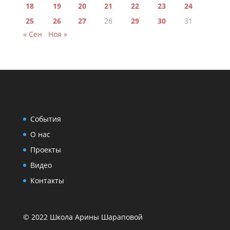
18
19
20
21
22
23
24
25
26
27
28
29
30
31
« Сен
Ноя »
События
О нас
Проекты
Видео
Контакты
© 2022 Школа Арины Шараповой