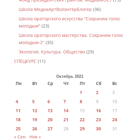
Школа МедиаАртВолонтёрБлогер
(36)
Школа ораторского искусства "Сохраним голос
молодым"
(23)
Школа ораторского мастерства. Сохраним голос
молодым-2"
(35)
Экология. Культура. Общество
(29)
СПЕЦКУРС
(11)
Октябрь 2021
Пн
Вт
Ср
Чт
Пт
Сб
Вс
1
2
3
4
5
6
7
8
9
10
11
12
13
14
15
16
17
18
19
20
21
22
23
24
25
26
27
28
29
30
31
« Сен
Ноя »