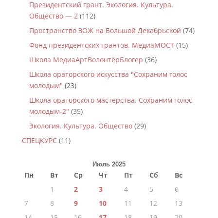
Президентский грант. Экология. Культура.
Общество — 2
(112)
Пространство ЗОЖ на Большой Декабрьской
(74)
Фонд президентских грантов. МедиаМОСТ
(15)
Школа МедиаАртВолонтёрБлогер
(36)
Школа ораторского искусства "Сохраним голос
молодым"
(23)
Школа ораторского мастерства. Сохраним голос
молодым-2"
(35)
Экология. Культура. Общество
(29)
СПЕЦКУРС
(11)
Июль 2025
Пн
Вт
Ср
Чт
Пт
Сб
Вс
1
2
3
4
5
6
7
8
9
10
11
12
13
14
15
16
17
18
19
20