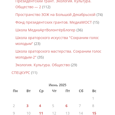
Президентский грант. Экология. Культура.
Общество — 2
(112)
Пространство ЗОЖ на Большой Декабрьской
(74)
Фонд президентских грантов. МедиаМОСТ
(15)
Школа МедиаАртВолонтёрБлогер
(36)
Школа ораторского искусства "Сохраним голос
молодым"
(23)
Школа ораторского мастерства. Сохраним голос
молодым-2"
(35)
Экология. Культура. Общество
(29)
СПЕЦКУРС
(11)
Июнь 2025
Пн
Вт
Ср
Чт
Пт
Сб
Вс
1
2
3
4
5
6
7
8
9
10
11
12
13
14
15