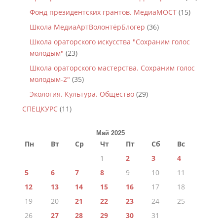
Фонд президентских грантов. МедиаМОСТ
(15)
Школа МедиаАртВолонтёрБлогер
(36)
Школа ораторского искусства "Сохраним голос
молодым"
(23)
Школа ораторского мастерства. Сохраним голос
молодым-2"
(35)
Экология. Культура. Общество
(29)
СПЕЦКУРС
(11)
Май 2025
Пн
Вт
Ср
Чт
Пт
Сб
Вс
1
2
3
4
5
6
7
8
9
10
11
12
13
14
15
16
17
18
19
20
21
22
23
24
25
26
27
28
29
30
31