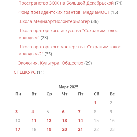
Пространство ЗОЖ на Большой Декабрьской
(74)
Фонд президентских грантов. МедиаМОСТ
(15)
Школа МедиаАртВолонтёрБлогер
(36)
Школа ораторского искусства "Сохраним голос
молодым"
(23)
Школа ораторского мастерства. Сохраним голос
молодым-2"
(35)
Экология. Культура. Общество
(29)
СПЕЦКУРС
(11)
Март 2025
Пн
Вт
Ср
Чт
Пт
Сб
Вс
1
2
3
4
5
6
7
8
9
10
11
12
13
14
15
16
17
18
19
20
21
22
23