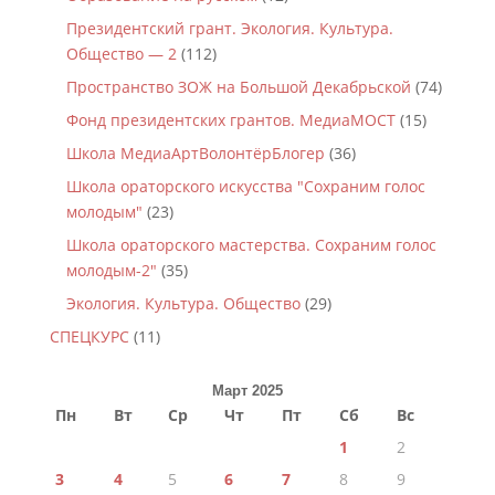
Президентский грант. Экология. Культура.
Общество — 2
(112)
Пространство ЗОЖ на Большой Декабрьской
(74)
Фонд президентских грантов. МедиаМОСТ
(15)
Школа МедиаАртВолонтёрБлогер
(36)
Школа ораторского искусства "Сохраним голос
молодым"
(23)
Школа ораторского мастерства. Сохраним голос
молодым-2"
(35)
Экология. Культура. Общество
(29)
СПЕЦКУРС
(11)
Март 2025
Пн
Вт
Ср
Чт
Пт
Сб
Вс
1
2
3
4
5
6
7
8
9