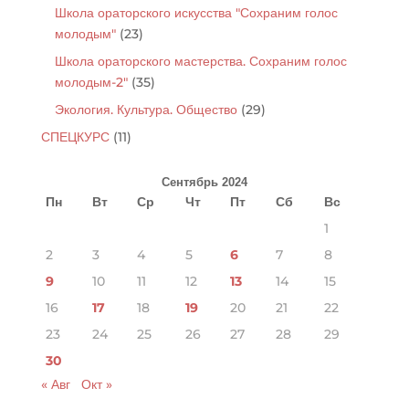
Школа ораторского искусства "Сохраним голос
молодым"
(23)
Школа ораторского мастерства. Сохраним голос
молодым-2"
(35)
Экология. Культура. Общество
(29)
СПЕЦКУРС
(11)
Сентябрь 2024
Пн
Вт
Ср
Чт
Пт
Сб
Вс
1
2
3
4
5
6
7
8
9
10
11
12
13
14
15
16
17
18
19
20
21
22
23
24
25
26
27
28
29
30
« Авг
Окт »