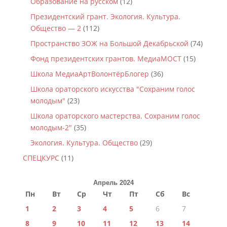
Образование на русском
(12)
Президентский грант. Экология. Культура.
Общество — 2
(112)
Пространство ЗОЖ на Большой Декабрьской
(74)
Фонд президентских грантов. МедиаМОСТ
(15)
Школа МедиаАртВолонтёрБлогер
(36)
Школа ораторского искусства "Сохраним голос
молодым"
(23)
Школа ораторского мастерства. Сохраним голос
молодым-2"
(35)
Экология. Культура. Общество
(29)
СПЕЦКУРС
(11)
Апрель 2024
Пн
Вт
Ср
Чт
Пт
Сб
Вс
1
2
3
4
5
6
7
8
9
10
11
12
13
14