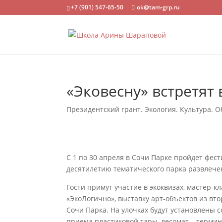
+7 (901) 547-65-50
ok@tam-grp.ru
«Эковесну» встретят
Президентский грант. Экология. Культура. О
С 1 по 30 апреля в Сочи Парке пройдет фе
десятилетию тематического парка развлече
Гости примут участие в экоквизах, мастер-к
«ЭкоЛогично», выставку арт-объектов из в
Сочи Парка. На улочках будут установлены
приема пластиковой тары, лесомат – термин