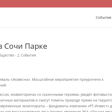
События
 в Сочи Парке
бщество - 2
,
События
стиваль «Эковесна». Масштабное мероприятие приурочено к
ний.
лассах, эковикторинах со сказочными героями, увидят фотовыста
торичных материалов и смогут помочь природе прямо на террит
 современные экоаппараты – фандоматы компании «РТ-Инвест» 
ал для восстановления леса (проект движения ЭКА «Посади лес»