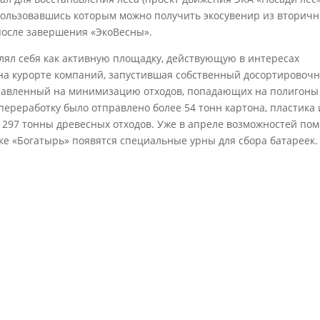
пользовавшись которым можно получить экосувенир из вторич
после завершения «ЭкоВесны».
лял себя как активную площадку, действующую в интересах
х на курорте компаний, запустившая собственный досортировоч
правленный на минимизацию отходов, попадающих на полигоны
в переработку было отправлено более 54 тонн картона, пластика 
а, 297 тонны древесных отходов. Уже в апреле возможностей по
мке «Богатырь» появятся специальные урны для сбора батареек.