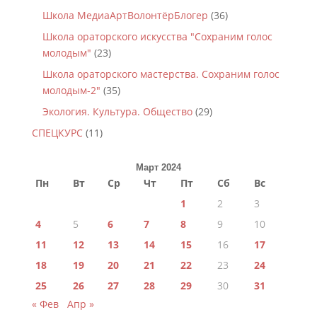
Школа МедиаАртВолонтёрБлогер
(36)
Школа ораторского искусства "Сохраним голос
молодым"
(23)
Школа ораторского мастерства. Сохраним голос
молодым-2"
(35)
Экология. Культура. Общество
(29)
СПЕЦКУРС
(11)
Март 2024
Пн
Вт
Ср
Чт
Пт
Сб
Вс
1
2
3
4
5
6
7
8
9
10
11
12
13
14
15
16
17
18
19
20
21
22
23
24
25
26
27
28
29
30
31
« Фев
Апр »