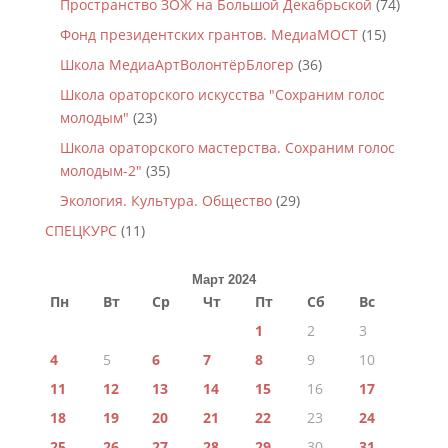
Пространство ЗОЖ на Большой Декабрьской
(74)
Фонд президентских грантов. МедиаМОСТ
(15)
Школа МедиаАртВолонтёрБлогер
(36)
Школа ораторского искусства "Сохраним голос
молодым"
(23)
Школа ораторского мастерства. Сохраним голос
молодым-2"
(35)
Экология. Культура. Общество
(29)
СПЕЦКУРС
(11)
Март 2024
Пн
Вт
Ср
Чт
Пт
Сб
Вс
1
2
3
4
5
6
7
8
9
10
11
12
13
14
15
16
17
18
19
20
21
22
23
24
25
26
27
28
29
30
31