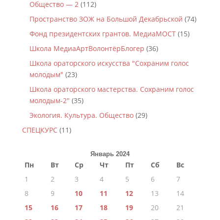
Общество — 2
(112)
Пространство ЗОЖ на Большой Декабрьской
(74)
Фонд президентских грантов. МедиаМОСТ
(15)
Школа МедиаАртВолонтёрБлогер
(36)
Школа ораторского искусства "Сохраним голос
молодым"
(23)
Школа ораторского мастерства. Сохраним голос
молодым-2"
(35)
Экология. Культура. Общество
(29)
СПЕЦКУРС
(11)
Январь 2024
Пн
Вт
Ср
Чт
Пт
Сб
Вс
1
2
3
4
5
6
7
8
9
10
11
12
13
14
15
16
17
18
19
20
21