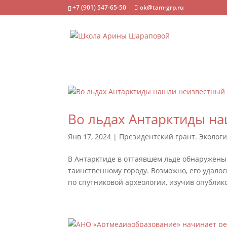
+7 (901) 547-65-50
ok@tam-grp.ru
Во льдах Антарктиды н
Янв 17, 2024
|
Президентский грант. Экологи
В Антарктиде в оттаявшем льде обнаружен
таинственному городу. Возможно, его удало
по спутниковой археологии, изучив опублик