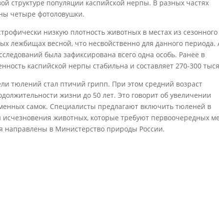
вой структуре популяции каспийской нерпы. В разных частях
ны четыре фотоловушки.
строфически низкую плотность животных в местах из сезонного
ых лежбищах весной, что несвойственно для данного периода. 
следований была зафиксирована всего одна особь. Ранее в
нность каспийской нерпы стабильна и составляет 270-300 тыся
ли тюлений стал птичий грипп. При этом средний возраст
одолжительности жизни до 50 лет. Это говорит об увеличении
еменных самок. Специалисты предлагают включить тюленей в
й исчезновения животных, которые требуют первоочередных м
я направлены в Министерство природы России.