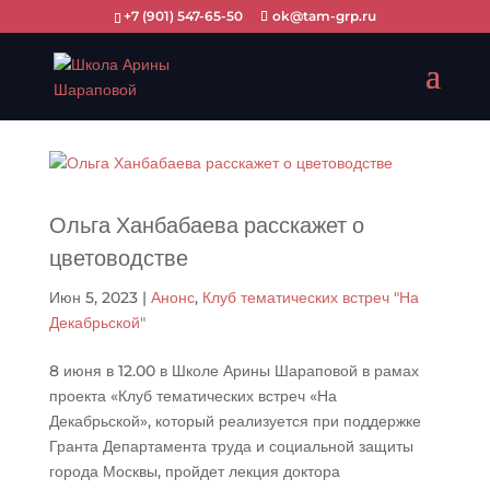
+7 (901) 547-65-50
ok@tam-grp.ru
Ольга Ханбабаева расскажет о
цветоводстве
Июн 5, 2023
|
Анонс
,
Клуб тематических встреч "На
Декабрьской"
8 июня в 12.00 в Школе Арины Шараповой в рамах
проекта «Клуб тематических встреч «На
Декабрьской», который реализуется при поддержке
Гранта Департамента труда и социальной защиты
города Москвы, пройдет лекция доктора