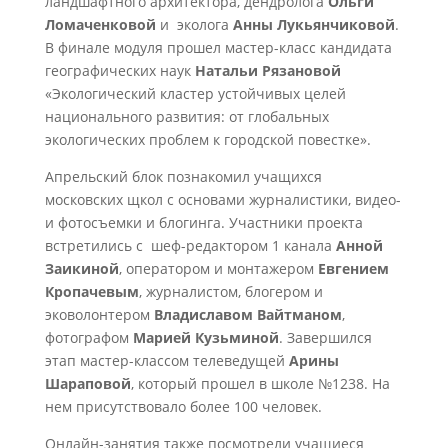
ландшафтного архитектора, дендролога
Ольги
Ломаченковой
и эколога
Анны Лукьянчиковой
.
В финале модуля прошел мастер-класс кандидата
географических наук
Натальи Рязановой
«Экологический кластер устойчивых целей
национального развития: от глобальных
экологических проблем к городской повестке».
Апрельский блок познакомил учащихся
московских щкол с основами журналистики, видео-
и фотосъемки и блогинга. Участники проекта
встретились с шеф-редактором 1 канала
Анной
Заикиной
, оператором и монтажером
Евгением
Кропачевым
, журналистом, блогером и
эковолонтером
Владиславом Вайтманом
,
фотографом
Марией Кузьминой
. Завершился
этап мастер-классом телеведущей
Арины
Шараповой
, который прошел в школе №1238. На
нем присутствовало более 100 человек.
Онлайн-занятия также посмотрели учащиеся