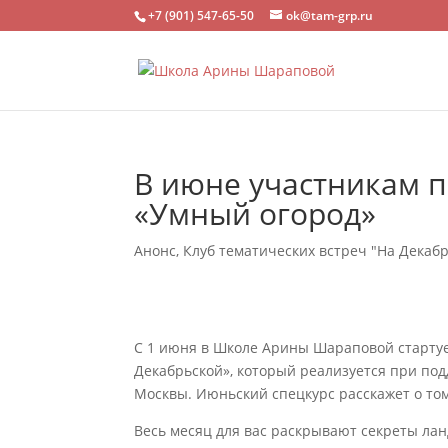
+7 (901) 547-65-50
ok@tam-grp.ru
В июне участникам п
«Умный огород»
Анонс
,
Клуб тематических встреч "На Декаб
С 1 июня в Школе Арины Шараповой стартуе
Декабрьской», который реализуется при по
Москвы. Июньский спецкурс расскажет о том
Весь месяц для вас раскрывают секреты лан