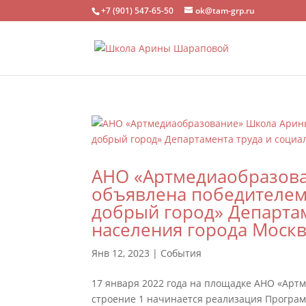
+7 (901) 547-65-50
ok@tam-grp.ru
АНО «Артмедиаобразов
объявлена победителем
добрый город» Департа
населения города Моск
Янв 12, 2023
|
События
17 января 2022 года на площадке АНО «Артм
строение 1 начинается реализация Програ