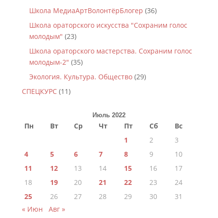
Школа МедиаАртВолонтёрБлогер
(36)
Школа ораторского искусства "Сохраним голос
молодым"
(23)
Школа ораторского мастерства. Сохраним голос
молодым-2"
(35)
Экология. Культура. Общество
(29)
СПЕЦКУРС
(11)
Июль 2022
Пн
Вт
Ср
Чт
Пт
Сб
Вс
1
2
3
4
5
6
7
8
9
10
11
12
13
14
15
16
17
18
19
20
21
22
23
24
25
26
27
28
29
30
31
« Июн
Авг »