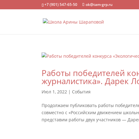
+7 (901) 547-65-50
ok@tam-grp.ru
Работы победителей ко
журналистика». Дарек 
Июл 1, 2022
|
События
Продолжаем публиковать работы победителе
совместно с «Российским движением школьни
представим работы двух участников — Дарек