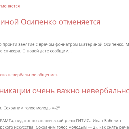
риной Осипенко отменяется
ыло пройти занятие с врачом-фониатром Екатериной Осипенко. 
ю спикера. О новой дате сообщим...
уникации очень важно невербальн
а. Сохраним голос молодым-2"
РАМТа, педагог по сценической речи ГИТИСа Иван Забелин
рского искусства. Сохраним голос молодым — 2», как снять реч