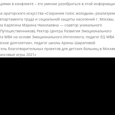
циями в конфликте – это умение разобраться в этой информаци
а ораторского искусства «Сохраним голос молодым», реализуем
Департамента труда и социальной защиты населения г. Москвы,
ла Карягина Марина Николаевна — соавтор уникального
 Путешественников), Ректор Центра Развития Эмоционального
кта МВА на основе Эмоционального Интеллекта, педагог EQ MBA
вское долголетии», педагог школы Арины Шараповой
ель благотворительных проектов для детских больниц в Москве
нансовые игры 2021»