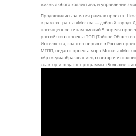
жизнь любого коллектива, и управление эмо
Продолжились занятия рамках проекта Школ
в рамках гранта «Москва — добрый город» 
посвященное типам эмоций 5 апреля прове
российского проекта ТОП (Тайное Общество
Интеллекта, соавтор первого в России прое
МТПП, педагог проекта мэра Москвы «Моско
«Артмедиаобразование», соавтор и исполнит
соавтор и педагог программы «Большие фи