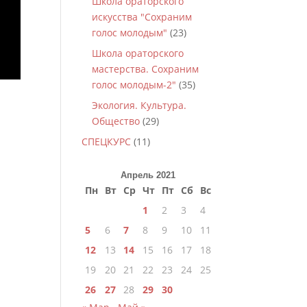
Школа ораторского
искусства "Сохраним
голос молодым"
(23)
Школа ораторского
мастерства. Сохраним
голос молодым-2"
(35)
Экология. Культура.
Общество
(29)
СПЕЦКУРС
(11)
Апрель 2021
Пн
Вт
Ср
Чт
Пт
Сб
Вс
1
2
3
4
5
6
7
8
9
10
11
12
13
14
15
16
17
18
19
20
21
22
23
24
25
26
27
28
29
30