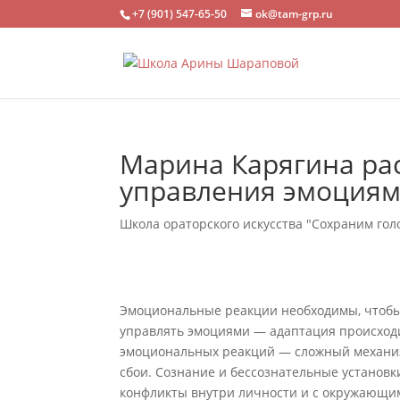
+7 (901) 547-65-50
ok@tam-grp.ru
Марина Карягина рас
управления эмоция
Школа ораторского искусства "Сохраним го
Эмоциональные реакции необходимы, чтобы
управлять эмоциями — адаптация происходи
эмоциональных реакций — сложный механизм
сбои. Сознание и бессознательные установ
конфликты внутри личности и с окружающи