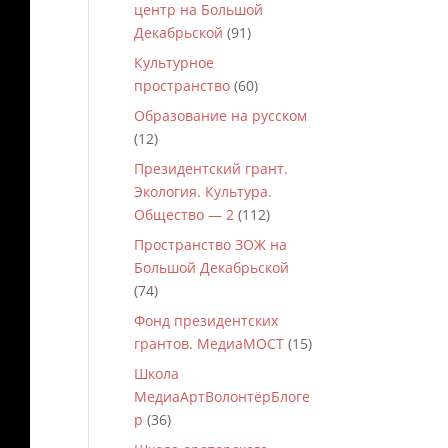
центр на Большой
Декабрьской
(91)
Культурное
пространство
(60)
Образование на русском
(12)
Президентский грант.
Экология. Культура.
Общество — 2
(112)
Пространство ЗОЖ на
Большой Декабрьской
(74)
Фонд президентских
грантов. МедиаМОСТ
(15)
Школа
МедиаАртВолонтёрБлоге
р
(36)