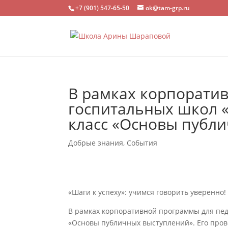
+7 (901) 547-65-50
ok@tam-grp.ru
В рамках корпорати
госпитальных школ «
класс «Основы публ
Добрые знания
,
События
«Шаги к успеху»: учимся говорить уверенно!
В рамках корпоративной программы для пед
«Основы публичных выступлений». Его прове