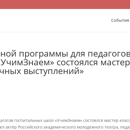
События
вной программы для педагого
УчимЗнаем» состоялся мастер
ичных выступлений»
агогов госпитальных школ «УчимЗнаем» состоялся мастер-клас
л актёр Российского академического молодежного театра, педа