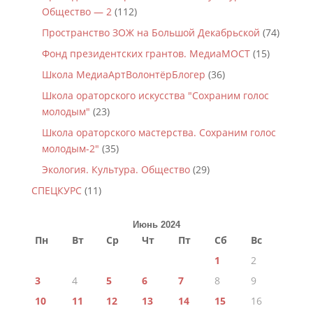
Общество — 2
(112)
Пространство ЗОЖ на Большой Декабрьской
(74)
Фонд президентских грантов. МедиаМОСТ
(15)
Школа МедиаАртВолонтёрБлогер
(36)
Школа ораторского искусства "Сохраним голос
молодым"
(23)
Школа ораторского мастерства. Сохраним голос
молодым-2"
(35)
Экология. Культура. Общество
(29)
СПЕЦКУРС
(11)
Июнь 2024
Пн
Вт
Ср
Чт
Пт
Сб
Вс
1
2
3
4
5
6
7
8
9
10
11
12
13
14
15
16